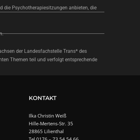
nd die Psychotherapiesitzungen anbieten, die
n.
rsachsen der Landesfachstelle Trans* des
nten Themen teil und verfolgt entsprechende
KONTAKT
Ilka Christin Weiß
Hille-Mertens-Str. 35
28865 Lilienthal
Tel 0176 – 73 54 54 66