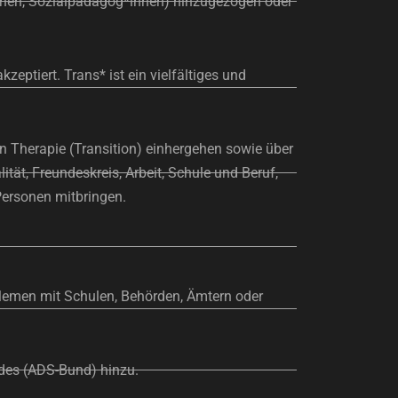
innen, Sozialpädagog*innen) hinzugezogen oder
eptiert. Trans* ist ein vielfältiges und
en Therapie (Transition) einhergehen sowie über
tät, Freundeskreis, Arbeit, Schule und Beruf,
Personen mitbringen.
blemen mit Schulen, Behörden, Ämtern oder
undes (ADS-Bund) hinzu.