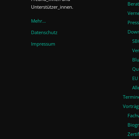
Bera
Unterstützer_innen.
Vern
Mehr…
Pres
Down
Datenschutz
SB
Impressum
Ve
Bl
Qu
EU
All
Termin
Vorträg
Fach
Biogr
Zerti