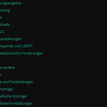
tungsangebot
etzung
se
loads
GG
ranstaltungen
utspende und LSBTI*
eerpolitische Forderungen
es andere
e
e und Fortbildungen
vorträge
afische Vorträge
fikate/Fortbildungen