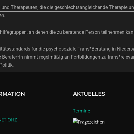
en und Therapeuten, die die geschlechtsangleichende Therapie u
en.
sthilfegruppen, an denen die zu beratende Person teilnehmen kan
ualitätsstandards für die psychosoziale Trans*Beratung in Niede
e Berater*in nimmt regelmäßig an Fortbildungen zu trans*releva
olitik.
RMATION
AKTUELLES
Termine
NET OHZ