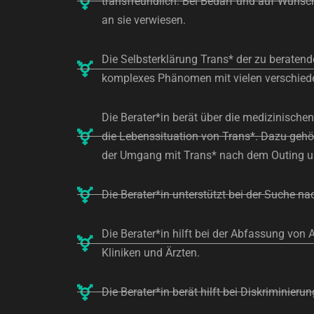
transfreundlich. Bei Bedarf und auf Wunsc
an sie verwiesen.
Die Selbsterklärung Trans* der zu beratende
komplexes Phänomen mit vielen verschied
Die Berater*in berät über die medizinische
die Lebenssituation von Trans*. Dazu gehöre
der Umgang mit Trans* nach dem Outing un
Die Berater*in unterstützt bei der Suche 
Die Berater*in hilft bei der Abfassung vo
Kliniken und Ärzten.
Die Berater*in berät hilft bei Diskriminie