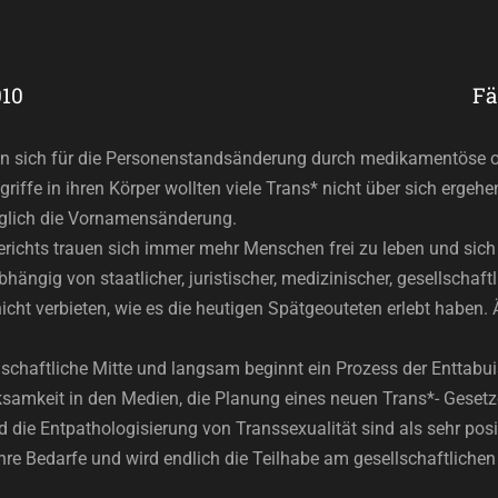
010
Fä
 sich für die Personenstandsänderung durch medikamentöse ode
iffe in ihren Körper wollten viele Trans* nicht über sich ergeh
iglich die Vornamensänderung.
richts trauen sich immer mehr Menschen frei zu leben und sich
ngig von staatlicher, juristischer, medizinischer, gesellschaftl
nicht verbieten, wie es die heutigen Spätgeouteten erlebt haben.
schaftliche Mitte und langsam beginnt ein Prozess der Enttabui
mkeit in den Medien, die Planung eines neuen Trans*- Gesetzes
 die Entpathologisierung von Transsexualität sind als sehr posi
hre Bedarfe und wird endlich die Teilhabe am gesellschaftlichen