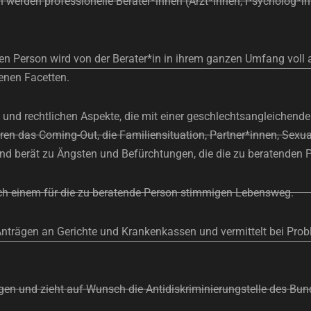
h werden professionelle Berater*innen (Ärzt*innen, Psycholog*
n Person wird von der Berater*in in ihrem ganzen Umfang voll akz
enen Facetten.
n und rechtlichen Aspekte, die mit einer geschlechtsangleichend
n das Coming-Out, die Familiensituation, Partner*innen, Sexuali
d berät zu Ängsten und Befürchtungen, die die zu beratenden 
nach einem für die zu beratende Person stimmigen Lebensweg.
n Anträgen an Gerichte und Krankenkassen und vermittelt bei Pro
rungen und zieht auf Wunsch die Antidiskriminierungstelle des B