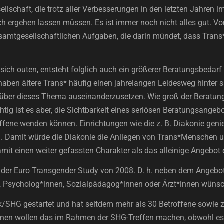
llschaft, die trotz aller Verbesserungen in den letzten Jahren i
h ergehen lassen müssen. Es ist immer noch nicht alles gut. V
gesamtgesellschaftlichen Aufgaben, die darin mündet, dass Trans
sich outen, entsteht folglich auch ein größerer Beratungsbedarf 
ben ältere Trans* häufig einen jahrelangen Leidesweg hinter sic
über dieses Thema auseinanderzusetzen. Wie groß der Beratungsb
ig ist es aber, die Sichtbarkeit eines seriösen Beratungsange
troffene wenden können. Einrichtungen wie die z. B. Diakonie gen
h. Damit würde die Diakonie die Anliegen von Trans*Menschen 
mit einen weiter gefassten Charakter als das alleinige Angebot 
is der Euro Transgender Study von 2008. D. h. neben dem Angebot
n, Psycholog*innen, Sozialpädagog*innen oder Ärzt*innen wüns
/SHG gestartet und hat seitdem mehr als 30 Betroffene sowie z
ffenen wollen das im Rahmen der SHG-Treffen machen, obwohl es